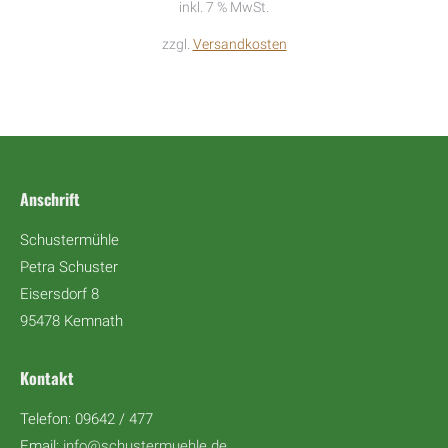
inkl. 7 % MwSt.
zzgl.
Versandkosten
Anschrift
Schustermühle
Petra Schuster
Eisersdorf 8
95478 Kemnath
Kontakt
Telefon: 09642 / 477
Email:
info@schustermuehle.de