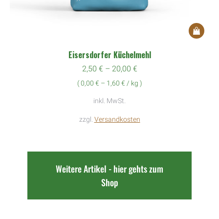
Dieses
Produkt
Eisersdorfer Küchelmehl
weist
2,50
€
–
20,00
€
mehrere
(
0,00
€
–
1,60
€
/
kg
)
Variante
auf.
inkl. MwSt.
Die
zzgl.
Versandkosten
Optione
können
auf
der
Weitere Artikel - hier gehts zum
Produkts
Shop
gewählt
werden