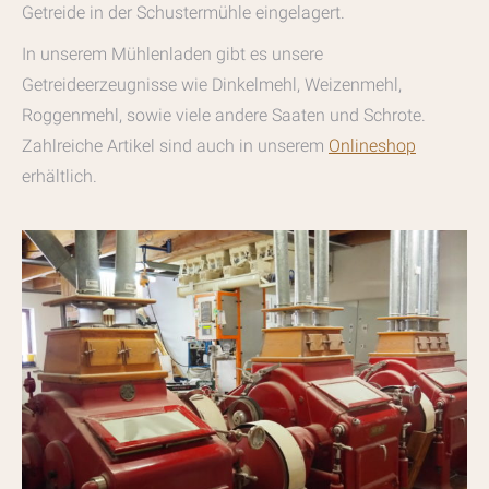
Getreide in der Schustermühle eingelagert.
In unserem Mühlenladen gibt es unsere
Getreideerzeugnisse wie Dinkelmehl, Weizenmehl,
Roggenmehl, sowie viele andere Saaten und Schrote.
Zahlreiche Artikel sind auch in unserem
Onlineshop
erhältlich.