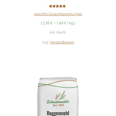
Variante
Bewertet mit
auf.
geprüfte Gesamtbewertungen
5.00
von 5
Die
(
2,50
€
–
1,60
€
/
kg
)
Optione
inkl. MwSt.
können
zzgl.
Versandkosten
auf
der
Produkts
gewählt
werden