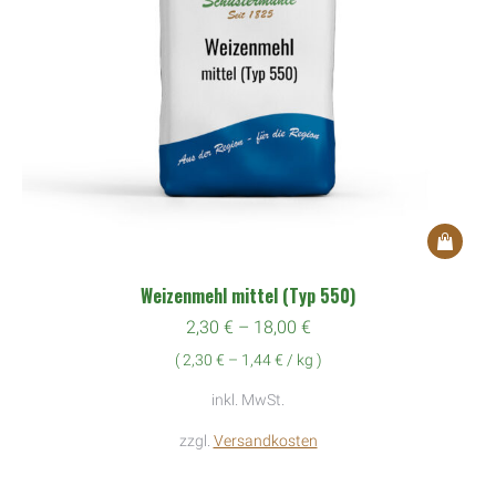
Dieses
Produkt
Weizenmehl mittel (Typ 550)
weist
2,30
€
–
18,00
€
mehrere
(
2,30
€
–
1,44
€
/
kg
)
Variante
auf.
inkl. MwSt.
Die
zzgl.
Versandkosten
Optione
können