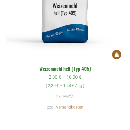
Dieses
Produkt
Weizenmehl hell (Typ 405)
weist
2,30
€
–
18,00
€
mehrere
(
2,30
€
–
1,44
€
/
kg
)
Variante
auf.
inkl. MwSt.
Die
zzgl.
Versandkosten
Optione
können
auf