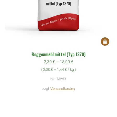
Dieses
Produkt
Roggenmehl mittel (Typ 1370)
weist
2,30
€
–
18,00
€
mehrere
(
2,30
€
–
1,44
€
/
kg
)
Variante
auf.
inkl. MwSt.
Die
zzgl.
Versandkosten
Optione
können
auf
der