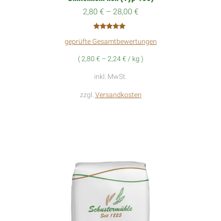
2,80
€
–
28,00
€
mehrere
Variante
Bewertet mit
auf.
geprüfte Gesamtbewertungen
5.00
von 5
Die
(
2,80
€
–
2,24
€
/
kg
)
Optione
inkl. MwSt.
können
zzgl.
Versandkosten
auf
der
Produkts
gewählt
werden