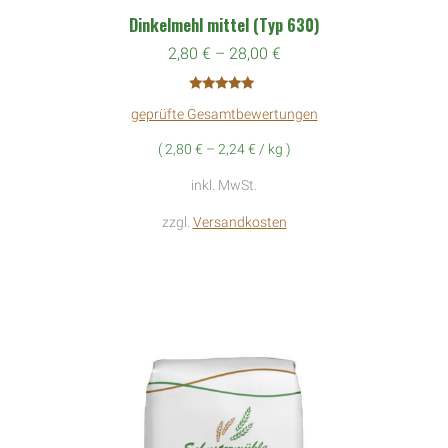
Produkt
Dinkelmehl mittel (Typ 630)
weist
2,80
€
–
28,00
€
mehrere
Variante
Bewertet mit
auf.
geprüfte Gesamtbewertungen
5.00
von 5
Die
(
2,80
€
–
2,24
€
/
kg
)
Optione
inkl. MwSt.
können
zzgl.
Versandkosten
auf
der
Produkts
gewählt
werden