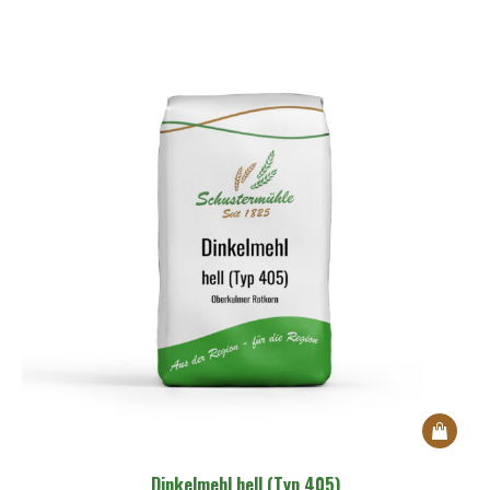
auf
der
Produkts
gewählt
werden
Dieses
Produkt
Dinkelmehl hell (Typ 405)
weist