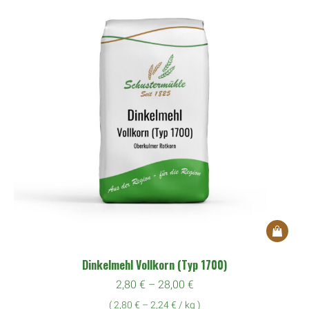
Produkts
gewählt
werden
Dieses
Produkt
Dinkelmehl Vollkorn (Typ 1700)
weist
2,80
€
–
28,00
€
mehrere
(
2,80
€
–
2,24
€
/
kg
)
Variante