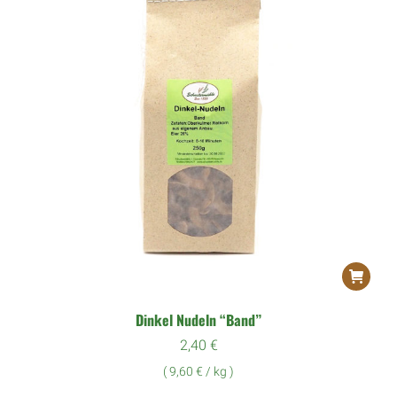
Dinkel Nudeln “Band”
2,40
€
(
9,60
€
/
kg
)