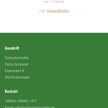
inkl. 7 % MwSt.
zzgl.
Versandkosten
Anschrift
Schustermühle
Petra Schuster
Eisersdorf 8
95478 Kemnath
Kontakt
Telefon: 09642 / 477
Email:
info@schustermuehle.de