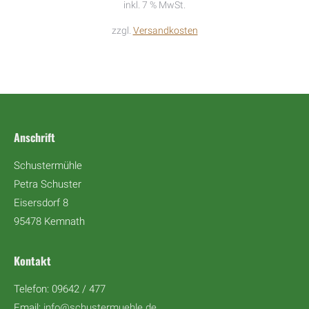
inkl. 7 % MwSt.
zzgl.
Versandkosten
Anschrift
Schustermühle
Petra Schuster
Eisersdorf 8
95478 Kemnath
Kontakt
Telefon: 09642 / 477
Email:
info@schustermuehle.de