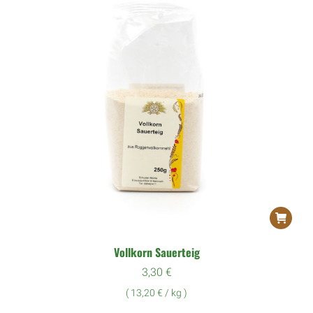
Vollkorn Sauerteig
3,30
€
(
13,20
€
/
kg
)