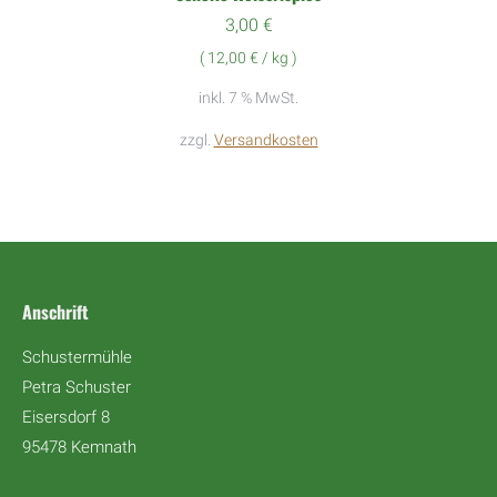
3,00
€
(
12,00
€
/
kg
)
inkl. 7 % MwSt.
zzgl.
Versandkosten
Anschrift
Schustermühle
Petra Schuster
Eisersdorf 8
95478 Kemnath