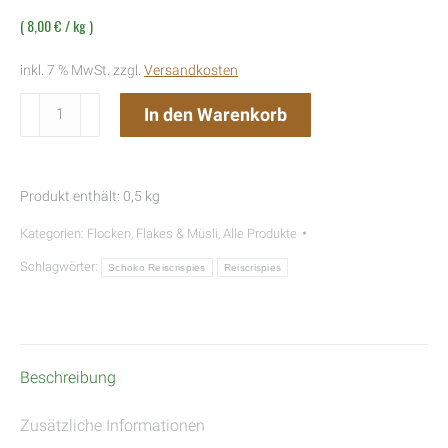
(
8,00
€
/
kg
)
inkl. 7 % MwSt.
zzgl.
Versandkosten
Crunchy
In den Warenkorb
Hafer
Menge
Produkt enthält: 0,5
kg
Kategorien:
Flocken, Flakes & Müsli
,
Alle Produkte
Schlagwörter:
Schoko Reiscrispies
Reiscrispies
Beschreibung
Zusätzliche Informationen