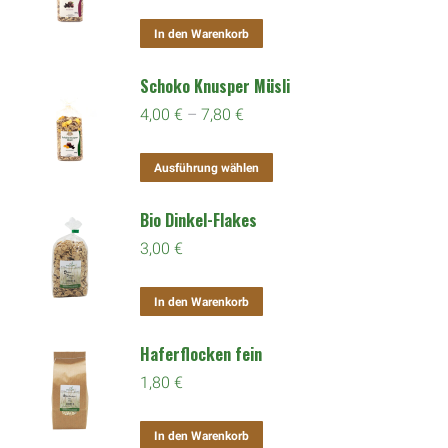
In den Warenkorb
Schoko Knusper Müsli
4,00
€
–
7,80
€
Dieses
Ausführung wählen
Produkt
Bio Dinkel-Flakes
weist
3,00
€
mehrere
Varianten
In den Warenkorb
auf.
Die
Haferflocken fein
Optionen
1,80
€
können
auf
In den Warenkorb
der